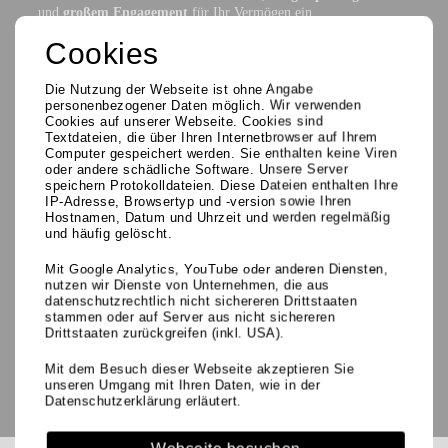
und
großem Engagement
für Ihr Vermögen ein.
Cookies
Mit einer ambitioniert realistischen Preisempfehlung, gestützt auf
langjährige Erfahrung unserer Mitarbeiter und profunde
Kenntnisse der lokalen Märkte, sind wir Ihr kompetenter Partner
Die Nutzung der Webseite ist ohne Angabe
beim Immobilienverkauf.
personenbezogener Daten möglich. Wir verwenden
Cookies auf unserer Webseite. Cookies sind
Textdateien, die über Ihren Internetbrowser auf Ihrem
Computer gespeichert werden. Sie enthalten keine Viren
oder andere schädliche Software. Unsere Server
speichern Protokolldateien. Diese Dateien enthalten Ihre
IP-Adresse, Browsertyp und -version sowie Ihren
Hostnamen, Datum und Uhrzeit und werden regelmäßig
und häufig gelöscht.
Mit Google Analytics, YouTube oder anderen Diensten,
nutzen wir Dienste von Unternehmen, die aus
datenschutzrechtlich nicht sichereren Drittstaaten
stammen oder auf Server aus nicht sichereren
Drittstaaten zurückgreifen (inkl. USA).
Mit dem Besuch dieser Webseite akzeptieren Sie
unseren Umgang mit Ihren Daten, wie in der
Datenschutzerklärung erläutert.