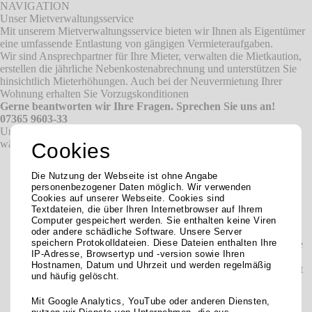
NAVIGATION
Unser Mietverwaltungsservice
Mit unserem Mietverwaltungsservice bieten wir Ihnen als Eigentümer
eine umfassende Entlastung von gängigen Vermieteraufgaben.
Wir sind Ansprechpartner für Ihre Mieter, verwalten die Mietkaution,
erstellen die jährliche Nebenkostenabrechnung und unterstützen Sie
hinsichtlich Mieterhöhungen. Auch bei der Neuvermietung Ihrer
Wohnung erhalten Sie Vorzugskonditionen
Gerne beantworten wir Ihre Fragen. Sprechen Sie uns an!
07365 9603-33
Umfangreicher Service
während der Mietzeit
Cookies
Wir sind
Ansprechpartner für Ihre Mieter
in allen Fragen
zum Mietverhältnis und zur Mietsache. Der Mieter kontaktiert
Die Nutzung der Webseite ist ohne Angabe
uns, wenn er ein Anliegen hat, nicht den Vermieter. Dies
personenbezogener Daten möglich. Wir verwenden
beinhaltet auch die Durchführung notwendiger Reparaturen in
Cookies auf unserer Webseite. Cookies sind
Abstimmung mit Eigentümer.
Textdateien, die über Ihren Internetbrowser auf Ihrem
Computer gespeichert werden. Sie enthalten keine Viren
Die Erstellung der jährlichen
Nebenkostenabrechnung
oder andere schädliche Software. Unsere Server
speichern Protokolldateien. Diese Dateien enthalten Ihre
zwischen Ihnen und Ihrem Mieter wird von uns auf Grundlage
IP-Adresse, Browsertyp und -version sowie Ihren
der Abrechnung des Hausverwalters übernommen.
Hostnamen, Datum und Uhrzeit und werden regelmäßig
Die vom Mieter zu stellende
Kaution
wird in Zusammenarbeit
und häufig gelöscht.
eines in der EU zugelassenen Kreditinstituts in Form einer
Mietkautionsbürgschaft bei uns hinterlegt. Die Stellung der
Mit Google Analytics, YouTube oder anderen Diensten,
Kaution über ein Mietkautionskonto ist nach Absprache