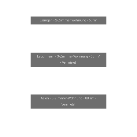
Essingen - 2-Zimmer Wohnung - 53m²
Lauchheim - 3-Zimmer-Wohnung - 68 m²
- Vermietet
Aalen - 3-Zimmer-Wohnung - 88 m² -
Vermietet