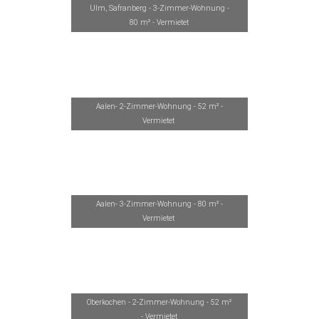
Ulm, Safranberg - 3-Zimmer-Wohnung -
80 m² - Vermietet
Aalen- 2-Zimmer-Wohnung - 52 m² -
Vermietet
Aalen- 3-Zimmer-Wohnung - 80 m² -
Vermietet
Oberkochen - 2-Zimmer-Wohnung - 52 m²
- Vermietet